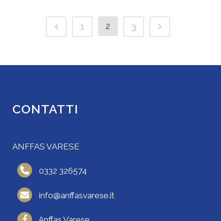
2
1
3
CONTATTI
ANFFAS VARESE
0332 326574
info@anffasvarese.it
Anffas Varese